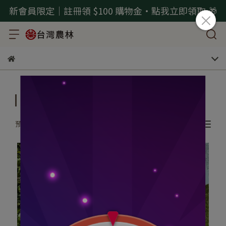
新會員限定｜註冊領 $100 購物金・點我立即領取 🎁
有機驗證
預設排序
所有篩選條件
共 2 件商品