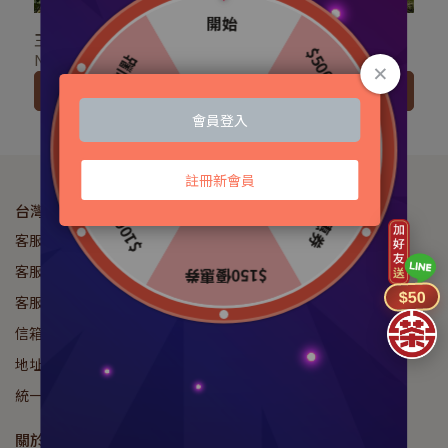
【自然農法】有機頂級紅
史博館聯名款 碧螺春綠茶
玉紅茶+紅韻紅茶+禮盒與
濾掛茶包 3g｜熊空茶園
提袋｜日月老茶廠
NT$2,070
NT$40
加入購物車
加入購物車
台灣農林股份有限公司
客服專線：049-2895508
客服傳真：049-2895559
$50
客服時間：08:00am - 17:00pm
信箱：assamfarm2004@gmail.com
地址：555南投縣魚池鄉有水巷38號
統一編號：07525207
關於我們