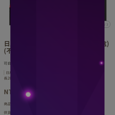
1
/
3
日月嚴選禮盒+提袋(一鐵一茶包)(空盒)
(不含茶葉)｜日月老茶廠
可自由搭配1鐵罐+1茶包商品
日月老茶廠
長28.4*寬*28.4*高9cm
NT$235
商品編號:
供貨狀況:
尚有庫存