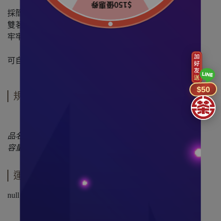
採簡樸、黑色低調硬盒設計
雙茗禮盒沉穩墨黑搭配紅紋金緞帶
牢牢栓住您的心意
可自由搭配1鐵罐+1茶包系列商品
$50
規格說明
品名
：
嚴選雙入禮盒(空盒)(不含茶葉)
容量
：
長28.4*寬*28.4*高9cm
運送方式
null