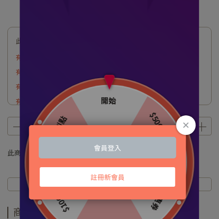
此商品參與的優惠活動
有機紅玉加購5罐
有機紅玉加購1罐
有機紅玉加購2罐
有機紅玉加購3罐
有機紅玉加購4罐
小提袋加價購
88父親節 滿$3,800送來啉茶禮盒
此商品 「 最高 」可以折抵紅利
0
點 (約等於
NT$0
)
滿額$5,000 送普洱茶磚
商品介紹
規格說明
運送方式
商品介紹